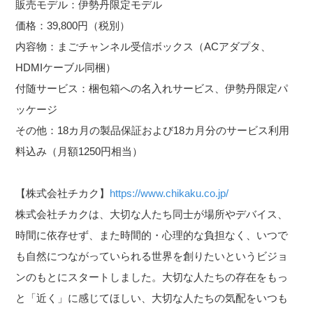
販売モデル：伊勢丹限定モデル
価格：39,800円（税別）
内容物：まごチャンネル受信ボックス（ACアダプタ、
HDMIケーブル同梱）
付随サービス：梱包箱への名入れサービス、伊勢丹限定パ
ッケージ
その他：18カ月の製品保証および18カ月分のサービス利用
料込み（月額1250円相当）
【株式会社チカク】
https://www.chikaku.co.jp/
株式会社チカクは、大切な人たち同士が場所やデバイス、
時間に依存せず、また時間的・心理的な負担なく、いつで
も自然につながっていられる世界を創りたいというビジョ
ンのもとにスタートしました。大切な人たちの存在をもっ
と「近く」に感じてほしい、大切な人たちの気配をいつも