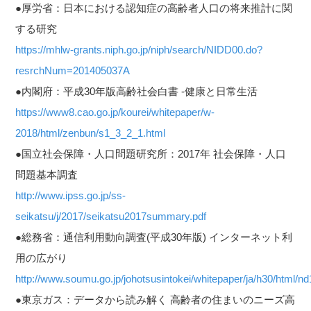
●厚労省：日本における認知症の高齢者人口の将来推計に関
する研究
https://mhlw-grants.niph.go.jp/niph/search/NIDD00.do?
resrchNum=201405037A
●内閣府：平成30年版高齢社会白書 -健康と日常生活
https://www8.cao.go.jp/kourei/whitepaper/w-
2018/html/zenbun/s1_3_2_1.html
●国立社会保障・人口問題研究所：2017年 社会保障・人口
問題基本調査
http://www.ipss.go.jp/ss-
seikatsu/j/2017/seikatsu2017summary.pdf
●総務省：通信利用動向調査(平成30年版) インターネット利
用の広がり
http://www.soumu.go.jp/johotsusintokei/whitepaper/ja/h30/html/n
●東京ガス：データから読み解く 高齢者の住まいのニーズ高