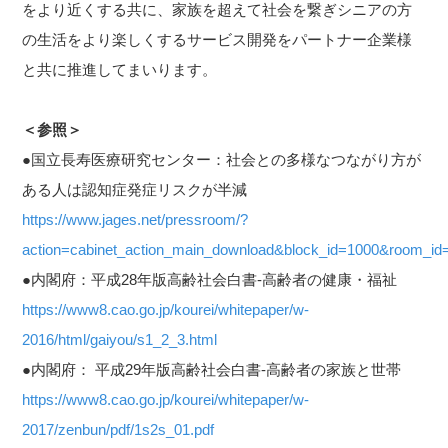
をより近くする共に、家族を超えて社会を繋ぎシニアの方
の生活をより楽しくするサービス開発をパートナー企業様
と共に推進してまいります。
＜参照＞
●国立長寿医療研究センター：社会との多様なつながり方が
ある人は認知症発症リスクが半減
https://www.jages.net/pressroom/?
action=cabinet_action_main_download&block_id=1000&room_id=
●内閣府：平成28年版高齢社会白書-高齢者の健康・福祉
https://www8.cao.go.jp/kourei/whitepaper/w-
2016/html/gaiyou/s1_2_3.html
●内閣府： 平成29年版高齢社会白書-高齢者の家族と世帯
https://www8.cao.go.jp/kourei/whitepaper/w-
2017/zenbun/pdf/1s2s_01.pdf